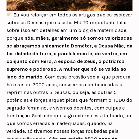
Eu vou reforçar em todos os artigos que eu escrever
sobre as Deusas que eu acho MUITO importante falar
sobre isso em detalhes em um blog de maternidade,
porque
nós, mães, geralmente só somos valorizadas
se abraçamos unicamente Deméter, a Deusa Mãe, da
fertilidade da terra, e paralelamente, do ventre, em
conjunto com Hera, a esposa de Zeus, o patriarca
supremo e poderoso. A mulher que só se valida ao
lado do marido
. Com essa pressão social que perdura
há mais de 2000 anos, crescemos condicionadas a
reprimir as outras 5 Deusas, ou seja, as outras 5
potências e forças arquetípicas que formam o TODO do
sagrado feminino, e vivemos doentes, com culpas e
frustração. Sentindo que algo externo está faltando, ou
que somos erradas e inadequadas, quando, na
verdade, só tivemos nossas forças roubadas pela
construção social.
São em média 3500 anos de