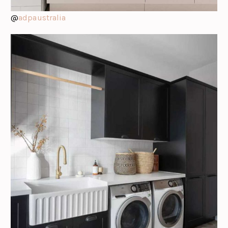
@
adpaustralia