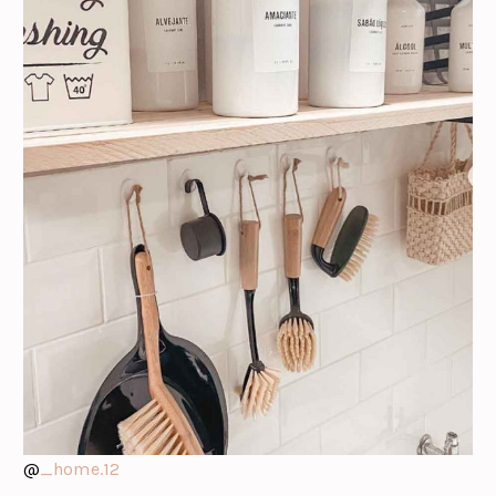
@
_home.12