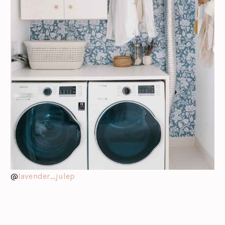
@
lavender_julep