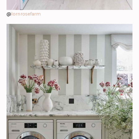
@
lornrosefarm