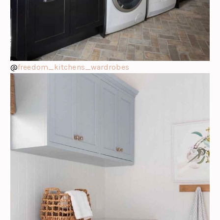
@
freedom_kitchens_wardrobes