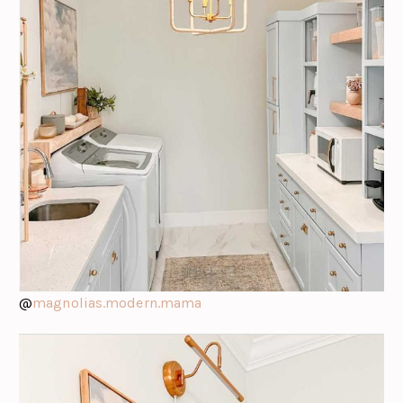
@
magnolias.modern.mama