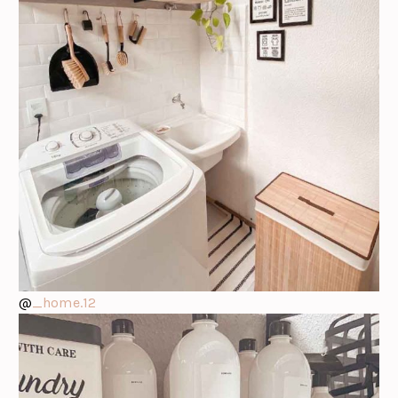
@
_home.12