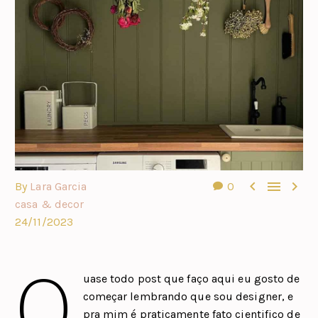



By
Lara Garcia
0
casa & decor
24/11/2023
Q
uase todo post que faço aqui eu gosto de
começar lembrando que sou designer, e
pra mim é praticamente fato cientifico de