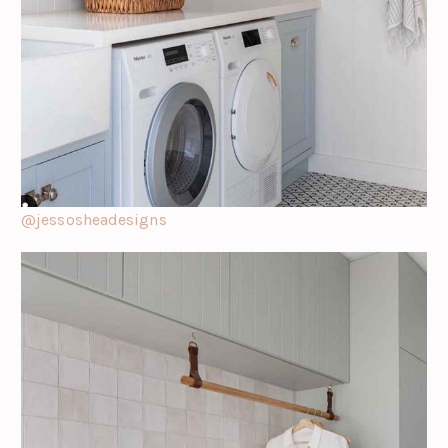
@jessosheadesigns