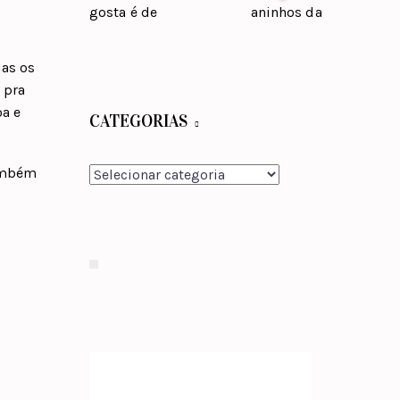
Mas os
 pra
oa e
CATEGORIAS
também
Categorias
,