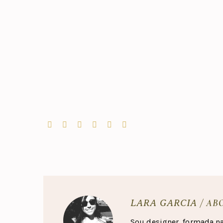
/ AB
LARA GARCIA
Sou designer, formada n