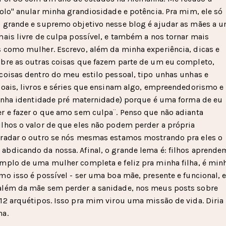
solo" anular minha grandiosidade e potência. Pra mim, ele só
u grande e supremo objetivo nesse blog é ajudar as mães a 
mais livre de culpa possível, e também a nos tornar mais
 como mulher. Escrevo, além da minha experiência, dicas e
bre as outras coisas que fazem parte de um eu completo,
coisas dentro do meu estilo pessoal, tipo unhas unhas e
soais, livros e séries que ensinam algo, empreendedorismo e
minha identidade pré maternidade) porque é uma forma de eu
r e fazer o que amo sem culpa¨. Penso que não adianta
lhos o valor de que eles não podem perder a própria
gradar o outro se nós mesmas estamos mostrando pra eles o
bdicando da nossa. Afinal, o grande lema é: filhos aprende
mplo de uma mulher completa e feliz pra minha filha, é min
mo isso é possível - ser uma boa mãe, presente e funcional, 
além da mãe sem perder a sanidade, nos meus posts sobre
12 arquétipos. Isso pra mim virou uma missão de vida. Diria
na.