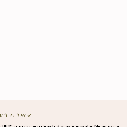
OUT AUTHOR
a UFSC com um ano de estudos na Alemanha. Me recuso a