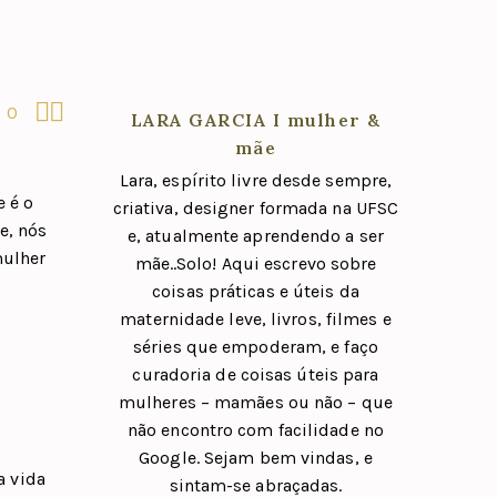


0
LARA GARCIA I mulher &
mãe
Lara, espírito livre desde sempre,
 é o
criativa, designer formada na UFSC
e, nós
e, atualmente aprendendo a ser
mulher
mãe..Solo! Aqui escrevo sobre
coisas práticas e úteis da
maternidade leve, livros, filmes e
séries que empoderam, e faço
curadoria de coisas úteis para
mulheres – mamães ou não – que
não encontro com facilidade no
Google. Sejam bem vindas, e
a vida
sintam-se abraçadas.