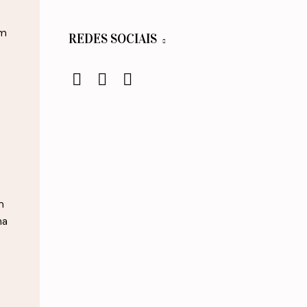
um
REDES SOCIAIS
m
ha
e