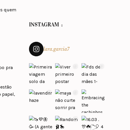
nós quem
INSTAGRAM
lara.garcia7
po pra
uestão
o papel,