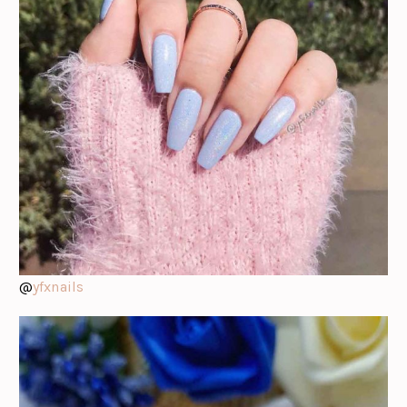
@
yfxnails