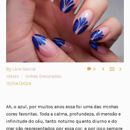



By
Lara Garcia
0
ideias
Unhas Decoradas
15/04/2024
Ah, o azul, por muitos anos essa foi uma das minhas
cores favoritas. Toda a calma, profundeza, dimensão e
infinitude do céu, tanto noturno quanto diurno e do
mar são representados por essa cor, e por isso sempre