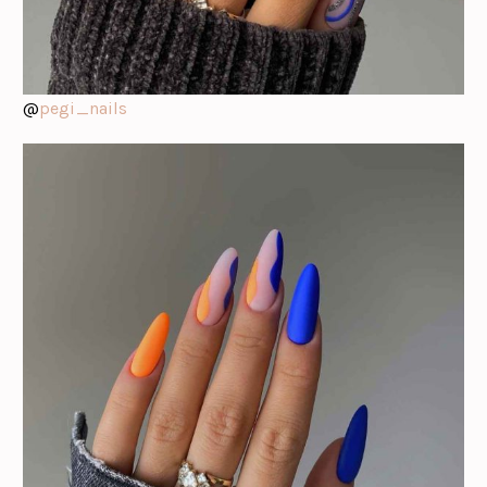
@
pegi_nails