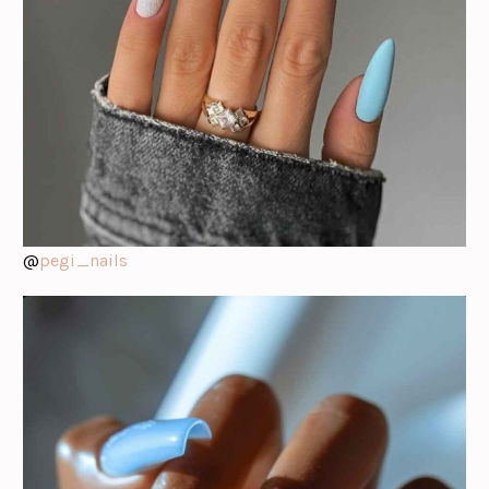
@
pegi_nails