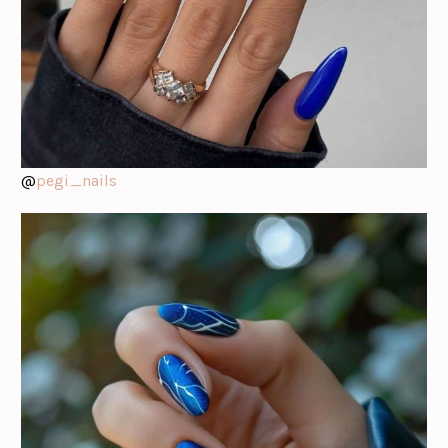
@
pegi_nails