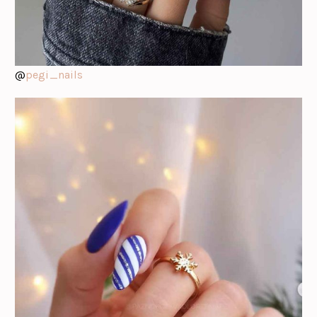
@
pegi_nails