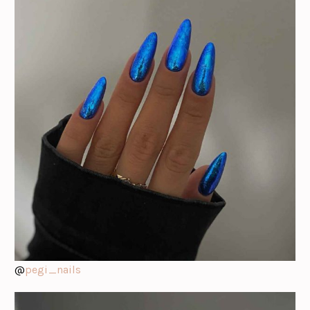
@
pegi_nails