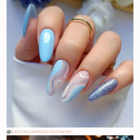
@
paznokciewkolorzemarzen