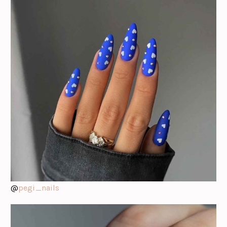
@
pegi_nails