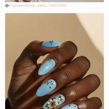
@
m.piaskowska_nails_instruktor