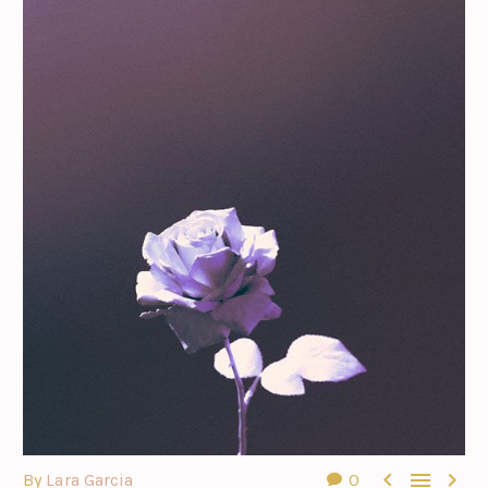



By
Lara Garcia
0